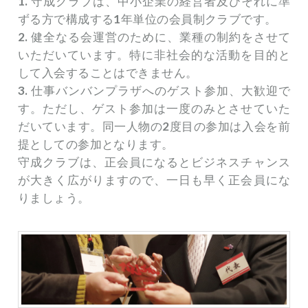
1. 守成クラブは、中小企業の経営者及びそれに準
ずる方で構成する1年単位の会員制クラブです。
2. 健全なる会運営のために、業種の制約をさせて
いただいています。特に非社会的な活動を目的と
して入会することはできません。
3. 仕事バンバンプラザへのゲスト参加、大歓迎で
す。ただし、ゲスト参加は一度のみとさせていた
だいています。同一人物の2度目の参加は入会を前
提としての参加となります。
守成クラブは、正会員になるとビジネスチャンス
が大きく広がりますので、一日も早く正会員にな
りましょう。